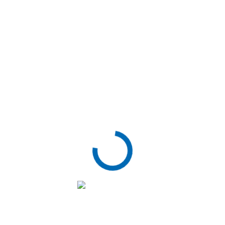
Erfolgreiche Audit-Bestätigung: Wir
bestehen die ISO 9001, 45001 und 140
01 Zertifizierungen
März 12, 2024
Wir freuen uns bekannt zu geben, dass wir
erfolgreich die Audits für ISO 9001, ISO 45001 und
ISO 140…
Read More
Abkündigung von SIEMENS S5-Suppor
t
Dezember 15, 2023